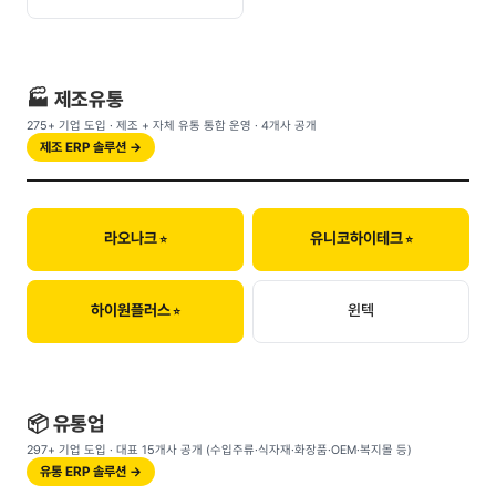
🏭 제조유통
275+ 기업 도입 · 제조 + 자체 유통 통합 운영 · 4개사 공개
제조 ERP 솔루션 →
라오나크
유니코하이테크
하이원플러스
윈텍
📦 유통업
297+ 기업 도입 · 대표 15개사 공개 (수입주류·식자재·화장품·OEM·복지몰 등)
유통 ERP 솔루션 →