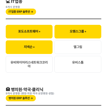
💻 IT업종
6개사 운영중
IT업종 ERP 솔루션 →
포도소프트웨어
오웬스그룹
지넥슨
엘그림
유비와이어리스네트워크코리
유비스톰
아
🏥 병의원·약국·클리닉
9개사 운영중 (병원·의원·약국·요양병원·생협)
병의원 ERP 솔루션 →