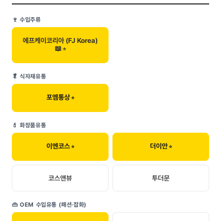
🍷 수입주류
에프케이코리아 (FJ Korea)
📖
🥬 식자재유통
포엠통상
💄 화장품유통
이엔코스
더이안
코스앤뷰
투더문
👜 OEM 수입유통 (패션·잡화)