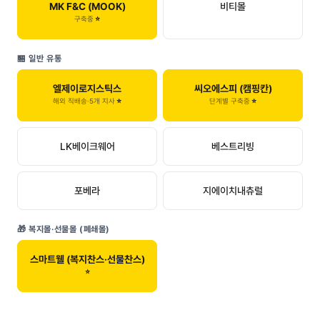
MK F&C (MOOK)
비티몰
구축중
🏪 일반 유통
엘제이로지스틱스
씨오에스피 (캠핑칸)
해외 직배송·5개 지사
단계별 구축중
LK베이크웨어
베스트리빙
포베라
지에이치내츄럴
🎁 복지몰·선물몰 (폐쇄몰)
스마트웰 (복지찬스·선물찬스)