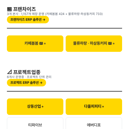
🏪 프랜차이즈
3개 본사 · 1,157개 매장 운영 (카페봄봄 424 + 물류하랑·하삼동커피 733)
프랜차이즈 ERP 솔루션 →
카페봄봄 📖
물류하랑 · 하삼동커피 📖
📐 프로젝트업종
6개사 운영중 · 프로젝트 단위 관리
프로젝트 ERP 솔루션 →
상동산업
다올피피티
티파이브
에버디포