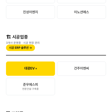
진성이엔지
이노션에스
🏗️ 시공업종
3개사 운영중 · 시공 현장 관리
시공 ERP 솔루션 →
대광EV
건주이엔씨
준우에스피
전문건설·구축중