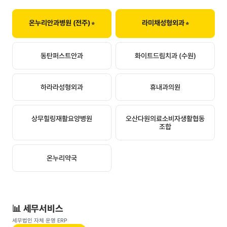
온누리안과병원 (전주)
라미채성형외과
동탄퍼스트안과
화이트드림치과 (수원)
하라라성형외과
휴내과의원
상무힐링재활요양병원
오산다원의료소비자생활협동
조합
온누리약국
📊 세무서비스
세무법인 자체 운영 ERP