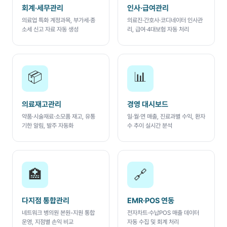
회계·세무관리
인사·급여관리
의료업 특화 계정과목, 부가세·종
의료진·간호사·코디네이터 인사관
소세 신고 자료 자동 생성
리, 급여·4대보험 자동 처리
📦
📊
의료재고관리
경영 대시보드
약품·시술재료·소모품 재고, 유통
일·월·연 매출, 진료과별 수익, 환자
기한 알림, 발주 자동화
수 추이 실시간 분석
🏥
🔗
다지점 통합관리
EMR·POS 연동
네트워크 병의원 본원-지원 통합
전자차트·수납POS 매출 데이터
운영, 지점별 손익 비교
자동 수집 및 회계 처리