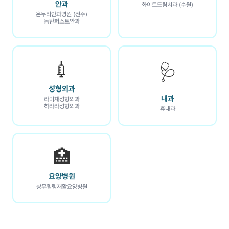
안과
화이트드림치과 (수원)
온누리안과병원 (전주)
동탄퍼스트안과
💉
🩺
성형외과
내과
라미채성형외과
하라라성형외과
휴내과
🏥
요양병원
상무힐링재활요양병원