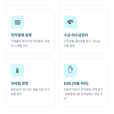
📅
💸
전자결재·일정
수금·미수금관리
구매품의·휴가신청 전자결재, 의료
건강보험·실비보험 청구, 미수금
진 스케줄 관리
자동 알림
✋
📱
모바일 경영
ESS (자율 처리)
원장님이 어디서나 매출·자금·인사
의료진·직원이 전자결재·근태·휴가
현황 확인
·연봉명세서를 모바일에서 직접 처
리