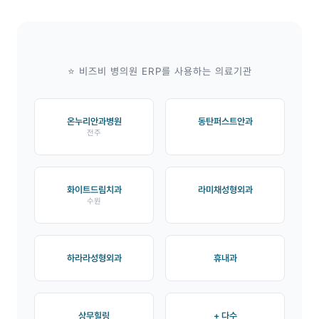
⭐ 비즈비 병의원 ERP를 사용하는 의료기관
온누리안과병원
동탄퍼스트안과
전주
화이트드림치과
라미채성형외과
수원
하라라성형외과
휴내과
상무힐링
+ 다수